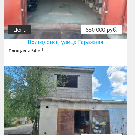
Цена
680 000 руб.
Волгодонск, улица Гаражная
2
Площадь:
64 м