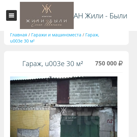
АН Жили - Были
Главная
/
Гаражи и машиноместа
/
Гараж,
u003e 30 м²
Гараж, u003e 30 м²
750 000