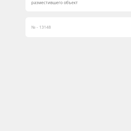
разместившего объект
№ - 13148