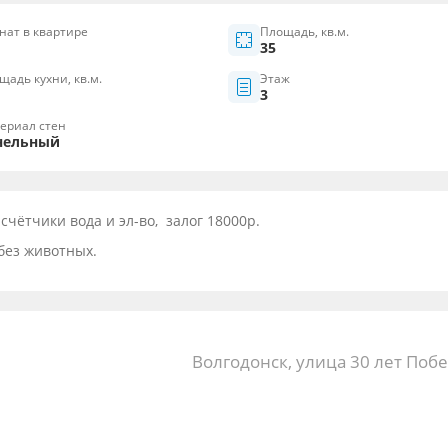
нат в квартире
Площадь, кв.м.
35
щадь кухни, кв.м.
Этаж
3
ериал стен
нельный
 счётчики вода и эл-во, залог 18000р.
без животных.
Волгодонск, улица 30 лет Побе