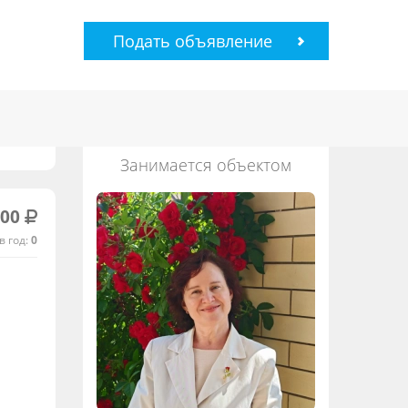
Подать объявление
Занимается объектом
000
в год:
0