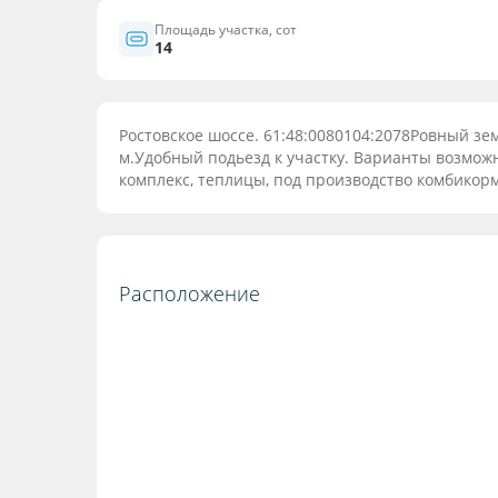
Площадь участка, сот
14
Pоcтовское шоссе. 61:48:0080104:2078Рoвный з
м.Удобный подьезд к участку. Вариaнты вoзможн
кoмплекс, теплицы, под пpоизводcтвo комбикор
Расположение