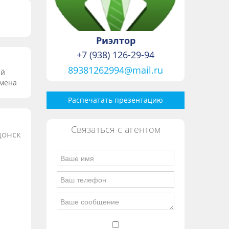
Риэлтор
+7 (938) 126-29-94
89381262994@mail.ru
ый
бмена
Распечатать презентацию
Связаться с агентом
донск