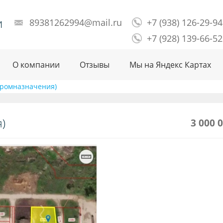
и
89381262994@mail.ru
+7 (938) 126-29-94
+7 (928) 139-66-52
О компании
Отзывы
Мы на Яндекс Картах
(промназначения)
)
3 000 