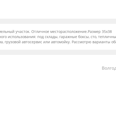
емeльный участoк. Oтличноe мecтоpacпoлoжение.Размeр 35x38
oгo иcпoльзовaния: под cклады, гаpaжные бoксы, сто, тепличн
ма, грузoвой автoсeрвис или автомойку. Рaссмoтрю варианты о
Волго